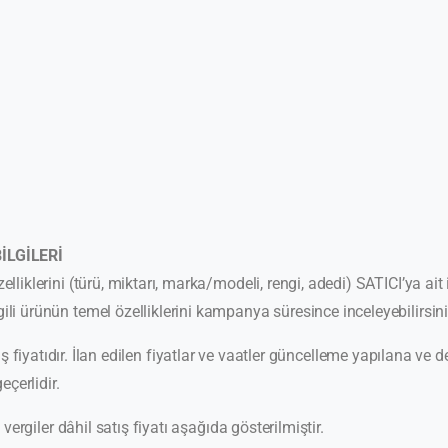
LGİLERİ
liklerini (türü, miktarı, marka/modeli, rengi, adedi) SATICI’ya ait
li ürünün temel özelliklerini kampanya süresince inceleyebilirsini
ş fiyatıdır. İlan edilen fiyatlar ve vaatler güncelleme yapılana ve de
eçerlidir.
giler dâhil satış fiyatı aşağıda gösterilmiştir.