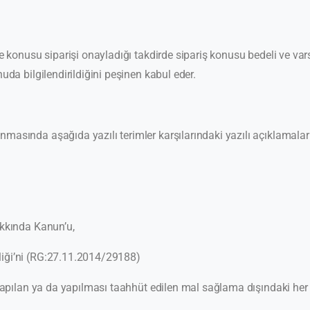
onusu siparişi onayladığı takdirde sipariş konusu bedeli ve varsa k
da bilgilendirildiğini peşinen kabul eder.
ında aşağıda yazılı terimler karşılarındaki yazılı açıklamaları 
kkında Kanun’u,
iği’ni (RG:27.11.2014/29188)
apılan ya da yapılması taahhüt edilen mal sağlama dışındaki her t