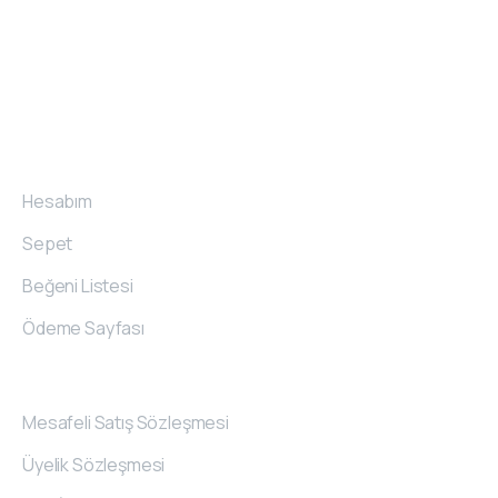
pazarda farklılık yaratmak isteyen firmalara koltuk, köşe
takımı, yataklı kanepe üretmeyi amaç edinmiştir.
Hesabım
Hesabım
Sepet
Beğeni Listesi
Ödeme Sayfası
Sözleşmeler
Mesafeli Satış Sözleşmesi
Üyelik Sözleşmesi