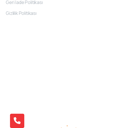
Geri İade Politikası
Gizlilik Politikası
İletişim
Bilgileri
Kayseri Industrial Zone 32. St Nu: 2/A KAYSERI
/TURKIYE
+90 538 379 01 71
info@atlantivafurniture.com
© 2015 Atlantiva Furniture | Tüm Hakları Saklıdır.
Design By