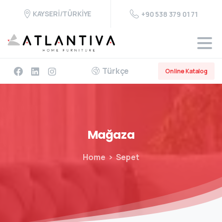
KAYSERİ/TÜRKİYE
+90 538 379 01 71
Türkçe
Online Katalog
Mağaza
Home
Sepet