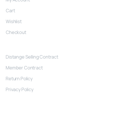
Cart
Wishlist
Checkout
Contract
Distange Selling Contract
Member Contract
Return Policy
Privacy Policy
Contact
Details
Kayseri Industrial Zone 32. St Nu: 2/A KAYSERI
/TURKIYE