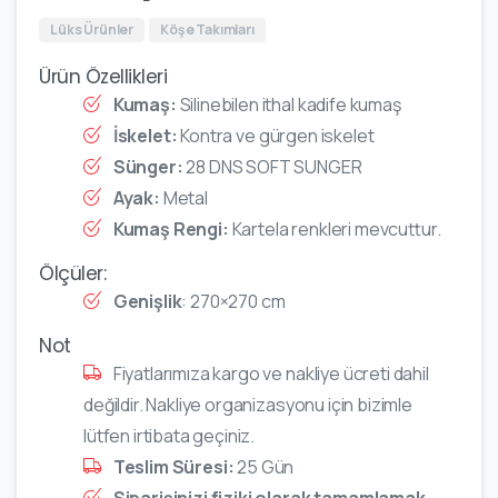
Lüks Ürünler
Köşe Takımları
Ürün Özellikleri
Kumaş:
Silinebilen ithal kadife kumaş
İskelet:
Kontra ve gürgen iskelet
Sünger:
28 DNS SOFT SUNGER
Ayak:
Metal
Kumaş Rengi:
Kartela renkleri mevcuttur.
Ölçüler:
Genişlik
: 270×270 cm
Not
Fiyatlarımıza kargo ve nakliye ücreti dahil
değildir. Nakliye organizasyonu için bizimle
lütfen irtibata geçiniz.
Teslim Süresi:
25 Gün