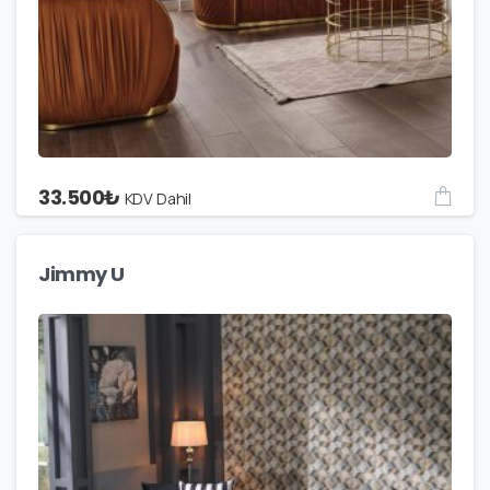
33.500
₺
KDV Dahil
Jimmy U