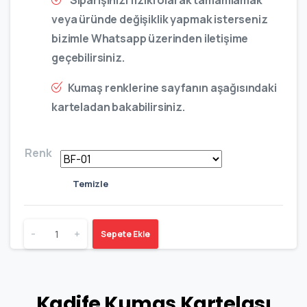
Siparişinizi fiziki olarak tamamlamak
veya üründe değişiklik yapmak isterseniz
bizimle Whatsapp üzerinden iletişime
geçebilirsiniz.
Kumaş renklerine sayfanın aşağısındaki
karteladan bakabilirsiniz.
Renk
Temizle
-
+
Sepete Ekle
Kadife Kumaş Kartelası