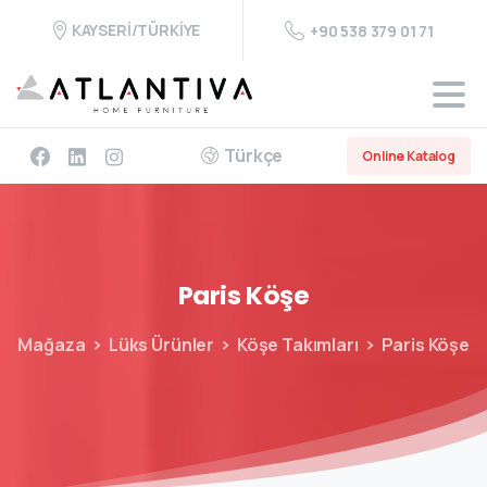
KAYSERİ/TÜRKİYE
+90 538 379 01 71
Türkçe
Online Katalog
Paris
Köşe
Mağaza
Lüks Ürünler
Köşe Takımları
Paris Köşe